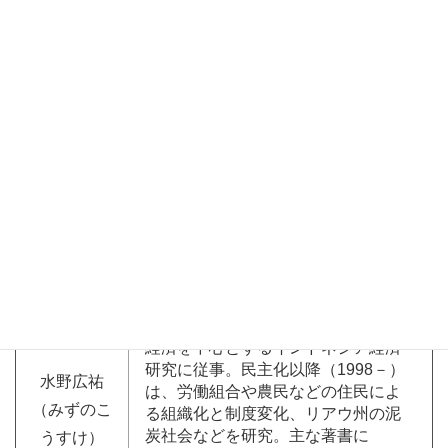
物生態学。著書に”Environmental
Anaerobic Technology”, Imperial
College Press、『水環境工学』（共
著、朝倉書店）など。
キーワード
① 都市下水処理
②小規模分散型排水処理
③インド、タイ、エジプト
プロフィール
京都大学教授、総合地球環境学研究
所教授。1970年代末より、アジア経
済研究所において、西ジャワの農村
経済を中心とするインドネシア経済
研究に従事。民主化以降（1998－）
水野広祐
は、労働組合や農民などの住民によ
（みずのこ
る組織化と制度変化、リアウ州の泥
炭社会などを研究。主な著書に
うすけ）